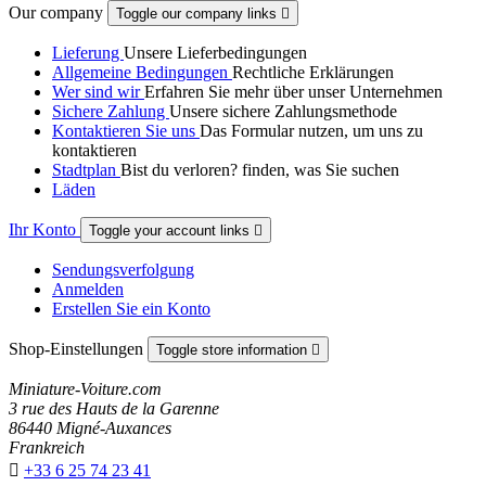
Our company
Toggle our company links

Lieferung
Unsere Lieferbedingungen
Allgemeine Bedingungen
Rechtliche Erklärungen
Wer sind wir
Erfahren Sie mehr über unser Unternehmen
Sichere Zahlung
Unsere sichere Zahlungsmethode
Kontaktieren Sie uns
Das Formular nutzen, um uns zu
kontaktieren
Stadtplan
Bist du verloren? finden, was Sie suchen
Läden
Ihr Konto
Toggle your account links

Sendungsverfolgung
Anmelden
Erstellen Sie ein Konto
Shop-Einstellungen
Toggle store information

Miniature-Voiture.com
3 rue des Hauts de la Garenne
86440 Migné-Auxances
Frankreich

+33 6 25 74 23 41