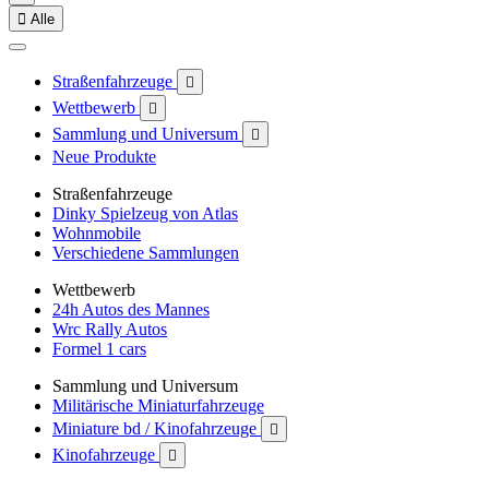

Alle
Straßenfahrzeuge

Wettbewerb

Sammlung und Universum

Neue Produkte
Straßenfahrzeuge
Dinky Spielzeug von Atlas
Wohnmobile
Verschiedene Sammlungen
Wettbewerb
24h Autos des Mannes
Wrc Rally Autos
Formel 1 cars
Sammlung und Universum
Militärische Miniaturfahrzeuge
Miniature bd / Kinofahrzeuge

Kinofahrzeuge
